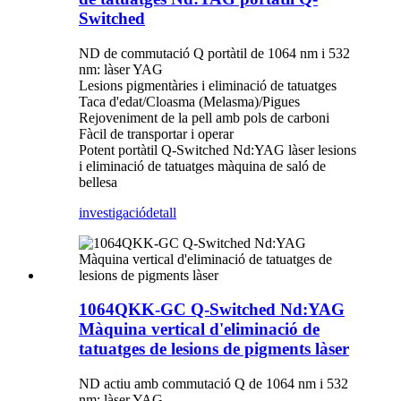
Switched
ND de commutació Q portàtil de 1064 nm i 532
nm: làser YAG
Lesions pigmentàries i eliminació de tatuatges
Taca d'edat/Cloasma (Melasma)/Pigues
Rejoveniment de la pell amb pols de carboni
Fàcil de transportar i operar
Potent portàtil Q-Switched Nd:YAG làser lesions
i eliminació de tatuatges màquina de saló de
bellesa
investigació
detall
1064QKK-GC Q-Switched Nd:YAG
Màquina vertical d'eliminació de
tatuatges de lesions de pigments làser
ND actiu amb commutació Q de 1064 nm i 532
nm: làser YAG