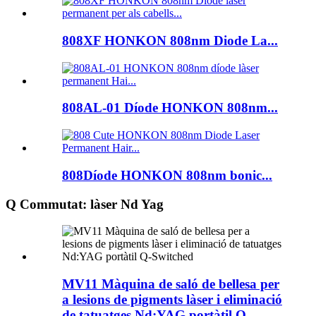
808XF HONKON 808nm Diode La...
808AL-01 Díode HONKON 808nm...
808Díode HONKON 808nm bonic...
Q Commutat: làser Nd Yag
MV11 Màquina de saló de bellesa per
a lesions de pigments làser i eliminació
de tatuatges Nd:YAG portàtil Q-