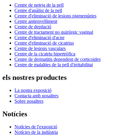
Centre de neteja de la pell
Centre d'anàlisi de la pell
Centre d'eliminació de lesions pigmentàries
Centre antienvelliment
Centre de depilació
Centre de tractament no quirúrgic vaginal
Centre d'eliminació d'acne
Centre d'eliminació de cicatrius
Centre de lesions vasculars
Centre de la cicatriu hipertròfica
Centre de dermatitis dependent de corticoides
Centre de malalties de la pell d'irritabilitat
els nostres productes
La nostra exposició
Contacta amb nosaltres
Sobre nosaltres
Notícies
Notícies de l'exposició
Notícies de la indústria