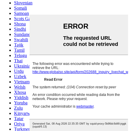
Slovenian
Somali
Samoan
Scots Gaelic
Shona
Sindhi
Sundanese
Swahili
Tajik
Tamil
Telugu
Thai
Ukrainian
Urdu
Uzbek
Vietnamese
Welsh
Xhosa
Yiddish
Yoruba
Zulu
Kinyarwanda
Tatar
Oriya
Turkmen