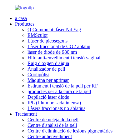
a casa
Productes
Q Commutat: làser Nd Yag
EMSculpt
Làser de picosegons
Làser fraccionat de CO2 ablatiu
làser de díode de 980 nm
Hifu anti-envelliment i tensió vaginal
Raig d'oxgen d'aigua
Analitzador de pell
Criolipòlisi
Màquina per aprimar
Estirament i tensió de la pell per RF
productes per a la cura de la pell
Depilació làser díode
IPL (Llum polsada intensa)
Làsers fraccionats no ablatius
Tractament
Centre de neteja de la pell
Centre d'anàlisi de la pell
Centre d'eliminació de lesions pigmentàries
Centre antienvelliment