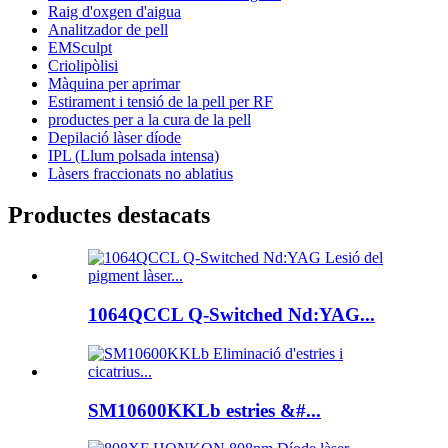
Raig d'oxgen d'aigua
Analitzador de pell
EMSculpt
Criolipòlisi
Màquina per aprimar
Estirament i tensió de la pell per RF
productes per a la cura de la pell
Depilació làser díode
IPL (Llum polsada intensa)
Làsers fraccionats no ablatius
Productes destacats
1064QCCL Q-Switched Nd:YAG...
SM10600KKLb estries &#...