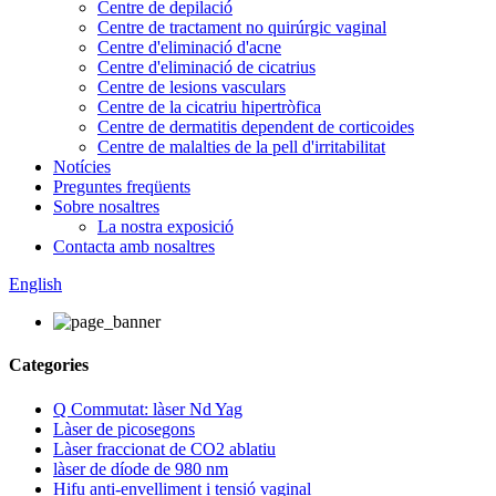
Centre de depilació
Centre de tractament no quirúrgic vaginal
Centre d'eliminació d'acne
Centre d'eliminació de cicatrius
Centre de lesions vasculars
Centre de la cicatriu hipertròfica
Centre de dermatitis dependent de corticoides
Centre de malalties de la pell d'irritabilitat
Notícies
Preguntes freqüents
Sobre nosaltres
La nostra exposició
Contacta amb nosaltres
English
Categories
Q Commutat: làser Nd Yag
Làser de picosegons
Làser fraccionat de CO2 ablatiu
làser de díode de 980 nm
Hifu anti-envelliment i tensió vaginal