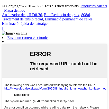
© Copyright - 2010-2022 : Tots els drets reservats.
Productes calents
-
Mapa del lloc
Analitzador de pell D8-3d
,
Eon Reducció de greix
,
808al
,
Tractament de tensió facial
,
Eliminació permanent de celles
,
Eliminació ràpida del tatuatge
,

Envia un correu electrònic
x