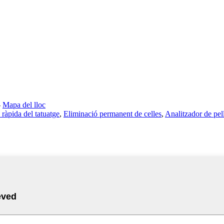
-
Mapa del lloc
 ràpida del tatuatge
,
Eliminació permanent de celles
,
Analitzador de pe