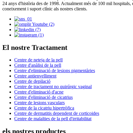
24 anys d'història des de 1998. Actualment més de 100 mil hospitals, 
coneixement i suport clínic als nostres clients.
El nostre Tractament
Centre de neteja de la pell
Centre d'anàlisi de la pell
Centre d'eliminació de lesions pigmentàries
Centre antienvelliment
Centre de depilació
Centre de tractament no quirúrgic vaginal
Centre d'eliminació d'acne
Centre d'eliminació de cicatrius
Centre de lesions vasculars
Centre de la cicatriu hipertròfica
Centre de dermatitis dependent de corticoides
Centre de malalties de la pell d'irritabilitat
els nostres productes