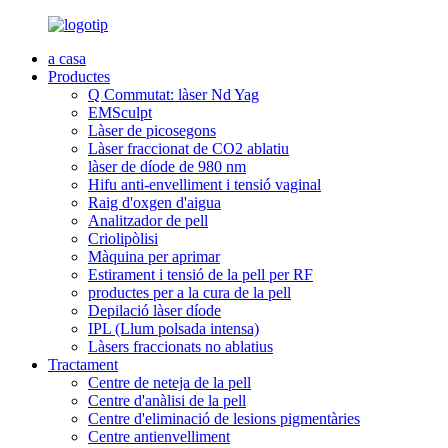
a casa
Productes
Q Commutat: làser Nd Yag
EMSculpt
Làser de picosegons
Làser fraccionat de CO2 ablatiu
làser de díode de 980 nm
Hifu anti-envelliment i tensió vaginal
Raig d'oxgen d'aigua
Analitzador de pell
Criolipòlisi
Màquina per aprimar
Estirament i tensió de la pell per RF
productes per a la cura de la pell
Depilació làser díode
IPL (Llum polsada intensa)
Làsers fraccionats no ablatius
Tractament
Centre de neteja de la pell
Centre d'anàlisi de la pell
Centre d'eliminació de lesions pigmentàries
Centre antienvelliment