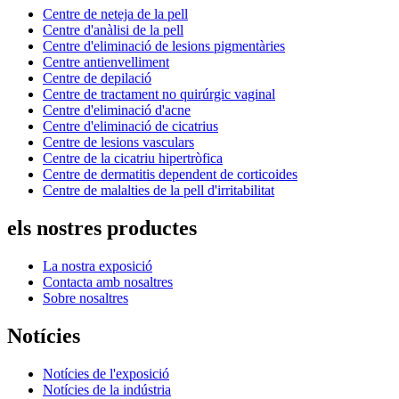
Centre de neteja de la pell
Centre d'anàlisi de la pell
Centre d'eliminació de lesions pigmentàries
Centre antienvelliment
Centre de depilació
Centre de tractament no quirúrgic vaginal
Centre d'eliminació d'acne
Centre d'eliminació de cicatrius
Centre de lesions vasculars
Centre de la cicatriu hipertròfica
Centre de dermatitis dependent de corticoides
Centre de malalties de la pell d'irritabilitat
els nostres productes
La nostra exposició
Contacta amb nosaltres
Sobre nosaltres
Notícies
Notícies de l'exposició
Notícies de la indústria