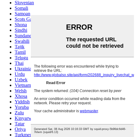
Slovenian
Somali
Samoan
Scots Gaelic
Shona
Sindhi
Sundanese
Swahili
Tajik
Tamil
Telugu
Thai
Ukrainian
Urdu
Uzbek
Vietnamese
Welsh
Xhosa
Yiddish
Yoruba
Zulu
Kinyarwanda
Tatar
Oriya
Turkmen