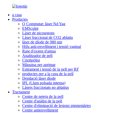
a casa
Productes
Q Commutat: làser Nd Yag
EMSculpt
Làser de picosegons
Làser fraccionat de CO2 ablatiu
làser de díode de 980 nm
Hifu anti-envelliment i tensió vaginal
Raig d'oxgen d'aigua
Analitzador de pell
Criolipòlisi
Màquina per aprimar
Estirament i tensió de la pell per RF
productes per a la cura de la pell
Depilació làser díode
IPL (Llum polsada intensa)
Làsers fraccionats no ablatius
Tractament
Centre de neteja de la pell
Centre d'anàlisi de la pell
Centre d'eliminació de lesions pigmentàries
Centre antienvelliment